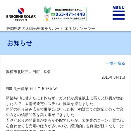
静岡県内の太陽光発電をサポート エネジンソーラー
サービスの特徴
お知らせ
補助金情報
一覧へ戻る
浜松市北区三ヶ日町 K様
住宅用太陽光発電システム
2016年8月1日
#68 長州産業 ＨＩＴ 5.76ｋＷ
事業用・産業用太陽光発電システム
新築時IHに替えたにも拘らず、ガス代が想像以上に高く光熱費が増加
したので、太陽光発電システムに興味を持ちました。
設置から運用
新聞の折り込み広告で展示会に行った折、初対面での対応が良く営業
の方との信頼関係を築く事ができました。
予測どおりの発電量があるか心配でしたが、太陽光のローンと電気代
導入・発電量実績
を合わせても売電のほうが多いので、経済的にも負担が軽くなり、光