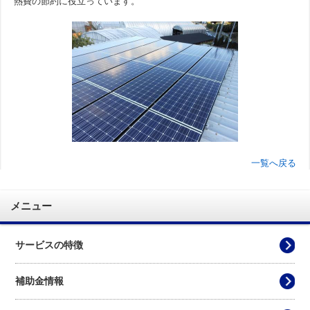
熱費の節約に役立っています。
よくある質問
施工事例
営業所案内／対応エリア
省エネ・創エネ お役立ちコラム
一覧へ戻る
省エネ住宅！ecoリフォーム
メニュー
サービスの特徴
無料 現地調査依頼
補助金情報
お問合せ