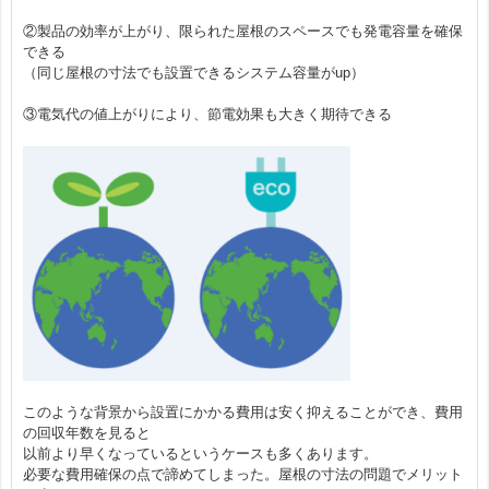
②製品の効率が上がり、限られた屋根のスペースでも発電容量を確保
できる
（同じ屋根の寸法でも設置できるシステム容量がup）
③電気代の値上がりにより、節電効果も大きく期待できる
8時30分～17時30分 定休日：土日祝
このような背景から設置にかかる費用は安く抑えることができ、費用
の回収年数を見ると
以前より早くなっているというケースも多くあります。
必要な費用確保の点で諦めてしまった。屋根の寸法の問題でメリット