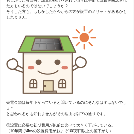
もしかしたら当時、設置の検討をされて様々は事情で設置を断念され
た方もいるのではないでしょうか？
よくある質問
そうした方も、もしかしたら今からの方が設置のメリットがあるかも
しれません。
施工事例
営業所案内／対応エリア
省エネ・創エネ お役立ちコラム
省エネ住宅！ecoリフォーム
売電金額は毎年下がっていると聞いているのにそんなはずはないでし
無料 現地調査依頼
ょ？
と思われるかも知れませんがその理由は以下の通りです。
①設置に必要な初期費用が以前に比べて大きく下がっている。
お問合せ
（10年間で4kwの設置費用がおよそ100万円以上の値下がり）