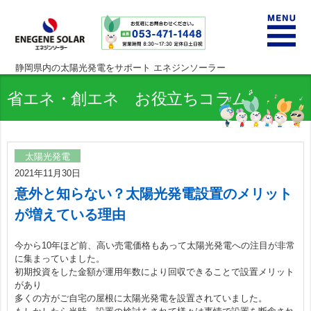
静岡県内の太陽光発電をサポート エネジンソーラー
サービスの特徴
省エネ・創エネ お役立ちコラム
補助金情報
太陽光発電
2021年11月30日
住宅用太陽光発電システム
意外と知らない？太陽光発電設置のメリット
が増えている理由
事業用・産業用太陽光発電システム
今から10年ほど前、高い売電価格もあって太陽光発電への注目が非常
設置から運用
に集まっていました。
初期投資をした金額が運用年数により回収できることで設置メリット
があり
導入・発電量実績
多くの方がご自宅の屋根に太陽光発電を設置されていました。