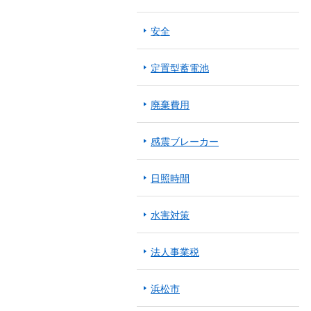
安全
定置型蓄電池
廃棄費用
感震ブレーカー
日照時間
水害対策
法人事業税
浜松市