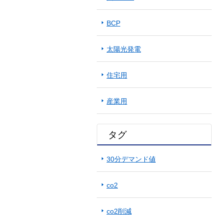
BCP
太陽光発電
住宅用
産業用
タグ
30分デマンド値
co2
co2削減