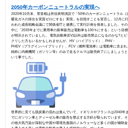
2050年カーボンニュートラルの実現へ
2020年10月末、菅首相は所信表明演説で「50年のカーボンニュートラル（
暖化ガスの排出を実質ゼロにする）実現」を目指すことを宣言し、12月に
われた成長戦略会議にて関係省庁と連携して実行計画を発表しました。その
中に「2035年までに乗用車の新車販売は電動車を100％にする」という目標
が明示されていました。 電気自動車(EV)以外は販売禁止になるのかな?とビ
クリした方もいるかもしれませんが、HV（ハイブリッド）、PHV・
PHEV（プラグインハイブリッド）、FCV（燃料電池車）は電動車に含まれ
純粋に内燃機関（ガソリン等）のみで走るクルマは販売終了にしましょうと
いう事でした。
世界的に見ても脱炭素の流れは進んでいて、イギリスやフランスは
2040
年
でにガソリン車とディーゼル車の販売を禁止する方針が取られています。そ
の他大気汚染が深刻な中国や環境先進国のノルウェーなど多くの国が補助金