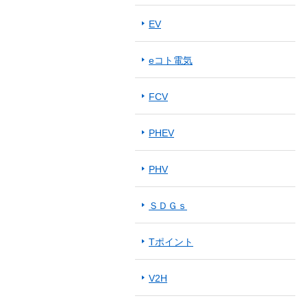
EV
eコト電気
FCV
PHEV
PHV
ＳＤＧｓ
Tポイント
V2H