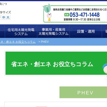
類につ
住宅用太陽光発電システ
事業用・産業用太陽光発
設置・運用までの流れ
導
エネ・創エネ お役立ちコラム
> PHEV
ム
電システム
省エネ・創エネ お役立ちコラム
PHEV