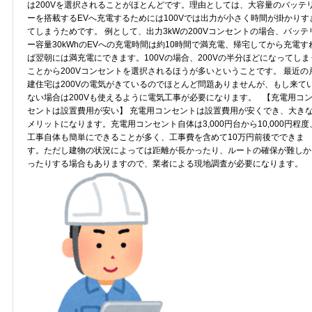
は200Vを選択されることがほとんどです。理由としては、大容量のバッテ
ーを搭載するEVへ充電するためには100Vでは出力が小さく時間が掛かりす
てしまうためです。 例として、出力3kWの200Vコンセントの場合、バッテ
ー容量30kWhのEVへの充電時間は約10時間で満充電、帰宅してから充電す
ば翌朝には満充電にできます。100Vの場合、200Vの半分ほどになってしま
ことから200Vコンセントを選択されるほうが多いということです。 最近の
建住宅は200Vの電気がきているのでほとんど問題ありませんが、もし来て
ない場合は200Vも使えるように電気工事が必要になります。 【充電用コ
セントは設置費用が安い】 充電用コンセントは設置費用が安くでき、大き
メリットになります。充電用コンセント自体は3,000円台から10,000円程度
工事自体も簡単にできることが多く、工事費を含めて10万円前後でできま
す。ただし建物の状況によっては距離が長かったり、ルートの確保が難しか
ったりする場合もありますので、業者による現地調査が必要になります。