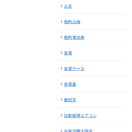
火災
無料点検
燃料電池車
発電
発電データ
発電量
磐田市
自動復帰エアコン
自家消費太陽光