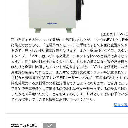
【まとめ】 EVへ
宅で充電する方法について簡単にご説明しましたが、これからEVまたはPH
に乗る方にとって、「充電用コンセント」は手軽にそして安価に設置ができ
るので、導入しやすい充電設備となります。また「壁面取付タイプ、スタン
ドタイプ」「V2H」はいずれも充電用コンセントを比べると費用は高くなり
ますが、見た目や利便性が良くなったり、もしもの備えになり安心感を得ら
れたりと金額に比例したメリットがあります。特に「V2H」は停電時に非常
用電源の確保ができること、またすでに太陽光発電システムを設置されてい
て10年の売電期間が終了した卒FITユーザーであれば、蓄電池代わりとして
陽光発電による余剰電力の有効活用もできるようになります。ご自身にとっ
て自宅で充電設備として備えるのであれば何が一番合っているのかよく検討
したうえで選定いただくことをおすすめします。弊社としてそのお手伝いが
できれば幸いですのでお気軽にお問い合わせください。
続きを読
2021年02月18日
EV