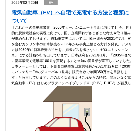
2022年02月25日
EV
電気自動車（EV）へ自宅で充電する方法と種類に
ついて
【これからの自動車業界 2050年カーボンニュートラルに向けて】 今、世
的に脱炭素社会の実現に向けて、国、企業問わずさまざまな考えや取り組み
が求められております。 自動車業界においては、欧州連合が2021年7月、H
を含むガソリン車の新車販売を2035年から事実上禁じる方針を発表、アメ
カは2030年に新車販売の半分を、排出ガスを出さない「ゼロエミッション
車」にする計画を打ち出しています。日本政府も2021年1月、「2035年ま
に新車販売で電動車100％を実現する」と当時の菅首相が宣言していました
日本メーカーとしては、トヨタ自動車豊田章男社長が2021年12月に「2030
にバッテリーEVのグローバル（世界）販売台数で年間350万台を目指しま
す」と宣言しています。このような背景よりこれからの時代、間違いなく電
気自動車（EV）はじめプラグインハイブリッド車（PHV、PHEV）が普及