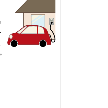
界
V
リ
で
。
年
し