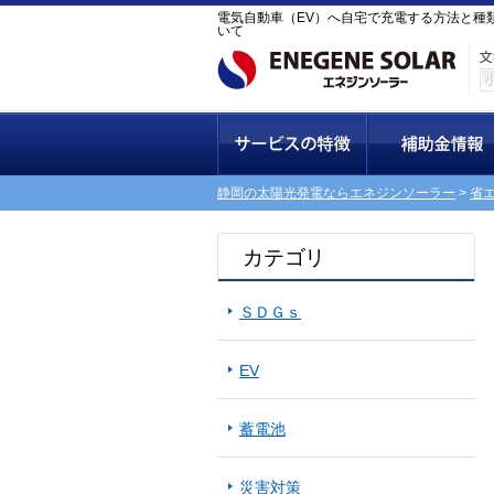
電気自動車（EV）へ自宅で充電する方法と種
いて
サービスの特徴
補助金情報
静岡の太陽光発電ならエネジンソーラー
>
省
カテゴリ
ＳＤＧｓ
EV
蓄電池
災害対策