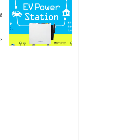
温
行
ッ
、
ま