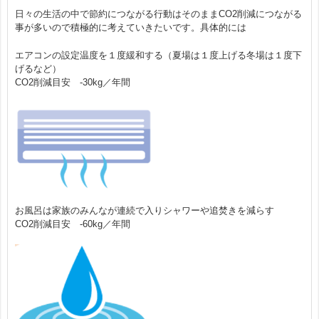
日々の生活の中で節約につながる行動はそのままCO2削減につながる
よくある質問
事が多いので積極的に考えていきたいです。具体的には
エアコンの設定温度を１度緩和する（夏場は１度上げる冬場は１度下
施工事例
げるなど）
CO2削減目安 -30kg／年間
営業所案内／対応エリア
省エネ・創エネ お役立ちコラム
省エネ住宅！ecoリフォーム
お風呂は家族のみんなが連続で入りシャワーや追焚きを減らす
CO2削減目安 -60kg／年間
無料 現地調査依頼
お問合せ