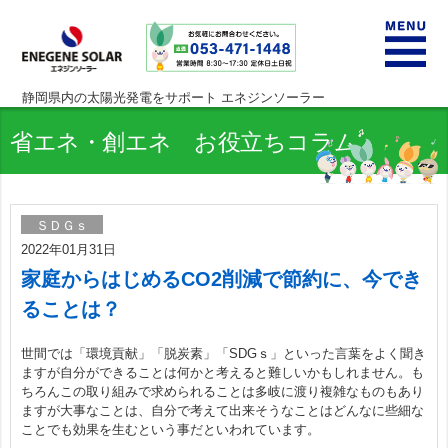
静岡県内の太陽光発電をサポート エネジンソーラー
サービスの特徴
省エネ・創エネ お役立ちコラム
補助金情報
ＳＤＧｓ
2022年01月31日
住宅用太陽光発電システム
家庭からはじめるCO2削減で節約に、今でき
ることは？
事業用・産業用太陽光発電システム
世間では「環境貢献」「脱炭素」「SDGｓ」といった言葉をよく聞き
設置から運用
ますが自分ができることは何かと考えると難しいかもしれません。も
ちろんこの取り組みで求められることは多岐に渡り複雑なものもあり
ますが大事なことは、自分で考えて出来そうなことはどんなに些細な
導入・発電量実績
ことでも効果を生むという事だといわれています。